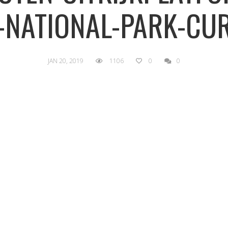
-NATIONAL-PARK-CU
JAN 20, 2019
1106
0
0